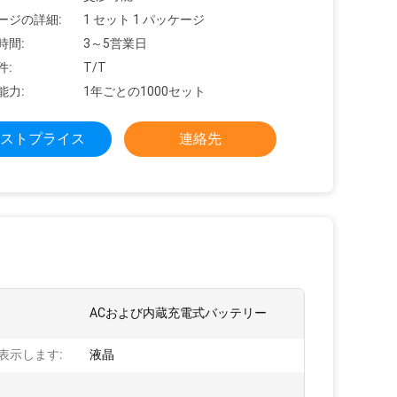
ージの詳細:
1 セット 1 パッケージ
時間:
3～5営業日
件:
T/T
能力:
1年ごとの1000セット
ストプライス
連絡先
ACおよび内蔵充電式バッテリー
表示します:
液晶