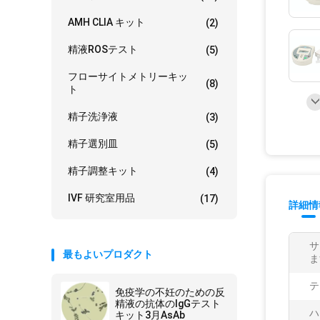
AMH CLIA キット
(2)
精液ROSテスト
(5)
フローサイトメトリーキッ
(8)
ト
精子洗浄液
(3)
精子選別皿
(5)
精子調整キット
(4)
IVF 研究室用品
(17)
詳細情
サ
最もよいプロダクト
ま
テ
免疫学の不妊のための反
精液の抗体のIgGテスト
ハ
キット3月AsAb