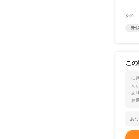
タグ:
男性
この
に
ん
あ
お