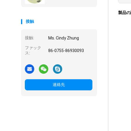
製品の
接触
接触:
Ms. Cindy Zhung
ファック
86-0755-86930093
ス:
連絡先