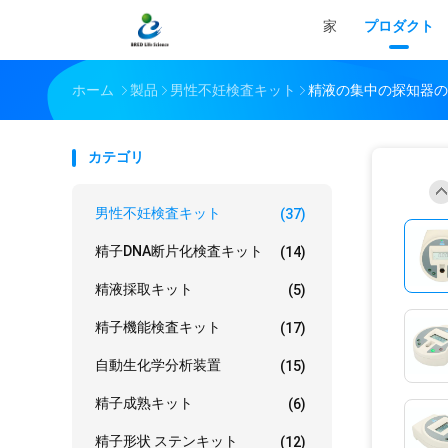
家
プロダクト
ホーム
製品
男性不妊検査キット
精液の集中の探知器の
カテゴリ
男性不妊検査キット
(37)
精子DNA断片化検査キット
(14)
精液採取キット
(5)
精子機能検査キット
(17)
自動生化学分析装置
(15)
精子成熟キット
(6)
精子形状 ステンキット
(12)