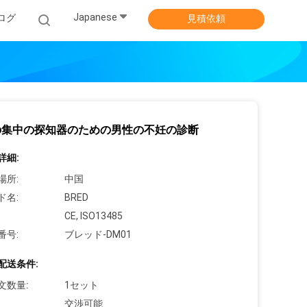
Japanese
ログ
見積依頼
の集中の探知器のための男性の不妊の診断
詳細:
場所:
中国
ド名:
BRED
CE, ISO13485
番号:
ブレッド-DM01
配送条件:
文数量:
1セット
交渉可能