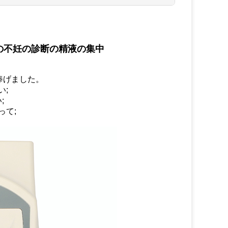
の不妊の診断の精液の集中
捧げました。
い;
;
って;