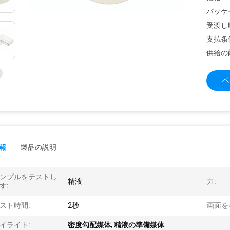
パッケ
受渡し
支払条
供給の
ベ
報
製品の説明
ンプルをテストし
精液
力:
す:
スト時間:
2秒
画面を
イライト:
密度勾配媒体
,
精液の準備媒体