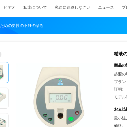
ビデオ
私達について
私達に連絡しなさい
ニュース
ブ
ための男性の不妊の診断
精液
商品の
起源の
ブラン
証明:
モデル
お支払
最小注
価格: