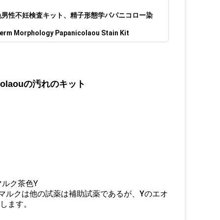
ー染色男性不妊検査キット、精子形態学パパニコロー染
erm Morphology Papanicolaou Stain Kit
olaouの汚れのキット
マルク茶色Y
。ビスマルクは他の試薬は補助試薬であるが、Yのエオ
にします。