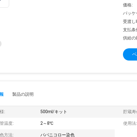
価格:
パッケ
受渡し
支払条
供給の
ベ
報
製品の説明
様:
500ml/キット
貯蔵寿
管温度:
2～8℃
使用法
色方法:
パパニコロー染色