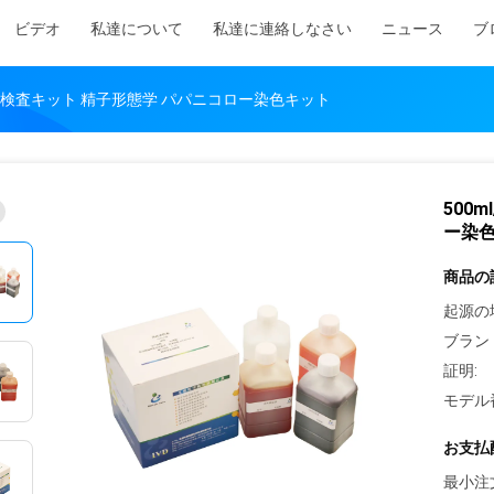
ビデオ
私達について
私達に連絡しなさい
ニュース
ブ
男性不妊検査キット 精子形態学 パパニコロー染色キット
500
ー染
商品の
起源の
ブラン
証明:
モデル
お支払
最小注