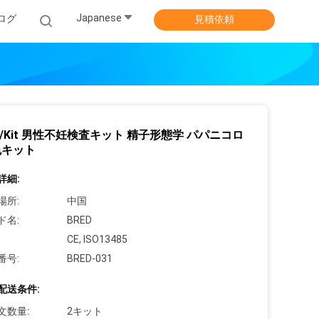
Japanese
ログ
見積依頼
ml/Kit 男性不妊検査キット 精子形態学 パパニコロ
色キット
詳細:
場所:
中国
ド名:
BRED
CE, ISO13485
番号:
BRED-031
配送条件:
文数量:
2キット