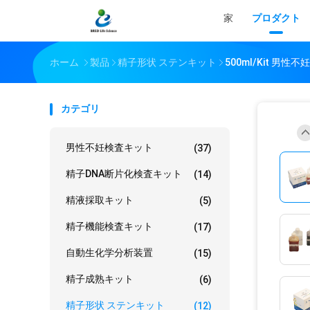
家
プロダクト
ホーム
製品
精子形状 ステンキット
500ml/Kit 
カテゴリ
男性不妊検査キット
(37)
精子DNA断片化検査キット
(14)
精液採取キット
(5)
精子機能検査キット
(17)
自動生化学分析装置
(15)
精子成熟キット
(6)
精子形状 ステンキット
(12)