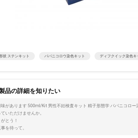
形状 ステンキット
パパニコロウ染色キット
ディフクイック染色キ
製品の詳細を知りたい
味があります 500ml/Kit 男性不妊検査キット 精子形態学 パパニ
っていただけませんか。
りがとう！
返事を待って。