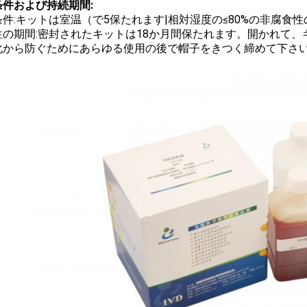
条件および持続期間:
件:キットは室温（で5保たれます|相対湿度の≤
80%の非腐食
性の期間:密封されたキットは18か月間保たれます。開かれて、
化から防ぐためにあらゆる使用の後で帽子をきつく締めて下さ