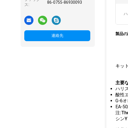
86-0755-86930093
ス:
ハ
製品の
連絡先
キット
主要な
ハリスの
酸性エ
G-6
EA-
注:T
シンY