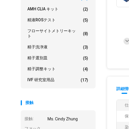
AMH CLIA キット
(2)
精液ROSテスト
(5)
フローサイトメトリーキッ
(8)
ト
精子洗浄液
(3)
精子選別皿
(5)
精子調整キット
(4)
IVF 研究室用品
(17)
詳細情
接触
仕
保
接触:
Ms. Cindy Zhung
染
ファック