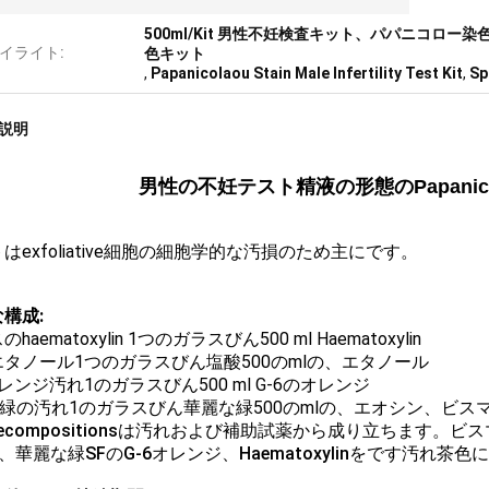
500ml/Kit 男性不妊検査キット、パパニコロ
イライト:
色キット
,
Papanicolaou Stain Male Infertility Test Kit
,
Sp
説明
男性の不妊テスト精液の形態のPapanic
はexfoliative細胞の細胞学的な汚損のため主にです。
構成:
haematoxylin 1つのガラスびん500 ml Haematoxylin
タノール1つのガラスびん塩酸500のmlの、エタノール
オレンジ汚れ1のガラスびん500 ml G-6のオレンジ
50緑の汚れ1のガラスびん華麗な緑500のmlの、エオシン、ビス
hecompositionsは汚れおよび補助試薬から成り立ちます
、華麗な緑SFのG-6オレンジ、Haematoxylinをです汚れ茶色