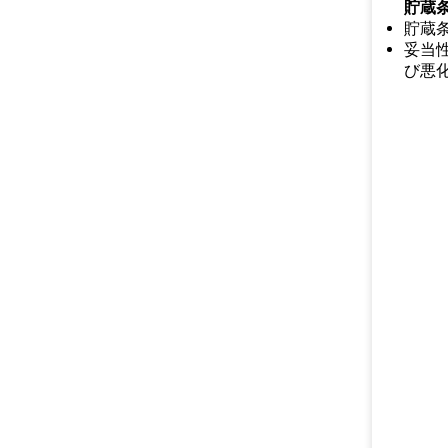
貯蔵
貯蔵条
妥当
び悪