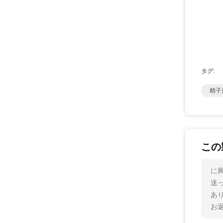
タグ:
精子
この
に興
送
あ
お