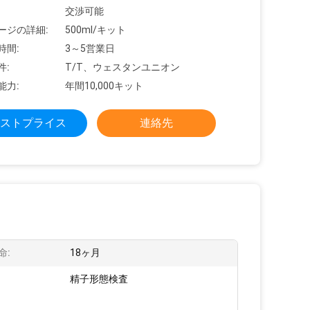
交渉可能
ージの詳細:
500ml/キット
時間:
3～5営業日
件:
T/T、ウェスタンユニオン
能力:
年間10,000キット
ストプライス
連絡先
命:
18ヶ月
:
精子形態検査