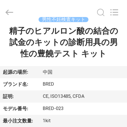
©
2018
-
2026
BRED
男性不妊検査キット
Life
Science
精子のヒアルロン酸の結合の
家
Technology
Inc..
All
試金のキットの診断用具の男
Rights
Reserved.
プ
性の豊饒テスト キット
ロ
ダ
起源の場所:
中国
ク
BRED
ブランド名:
ト
CE, ISO13485, CFDA
証明:
BRED-023
モデル番号:
ビ
1kit
最小注文数量: