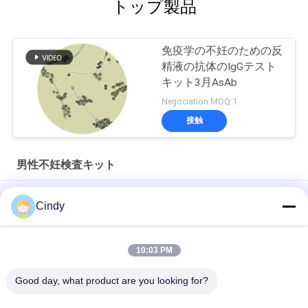
トップ製品
い
免疫学の不妊のための反
地
精液の抗体のIgGテスト
図
キット3月AsAb
Negociation MOQ:1
接触
PRIVACY
POLICY
男性不妊検査キット
精子血中フルークトース濃度測定用キット (酵素方法)
Cindy
血球/精子計の違い
10:03 PM
繁殖させた精液の成熟のキット/男性の不妊テスト キットはカ
ルシウムによってAcrosomeの反作用を引き起こしました
Good day, what product are you looking for?
人気カテゴリ
すべて