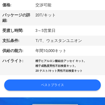
デ
価格:
交渉可能
オ
パッケージの詳
20T/キット
細:
私
受渡し時間:
3～5営業日
達
支払条件:
T/T、ウェスタンユニオン
に
供給の能力:
年間10,000キット
つ
,
ハイライト:
い
精子ヒアルロン酸結合アッセイ キット
,
精子成熟度男性不妊検査キット
て
20 テスト/キット男性不妊検査キット
ベストプライス
工
場