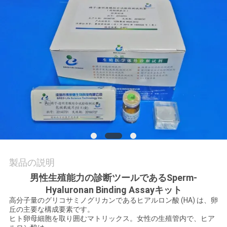
旅
行
品
質
管
理
私
製品の説明
達
男性生殖能力の診断ツールであるSperm-
Hyaluronan Binding Assayキット
に
高分子量のグリコサミノグリカンであるヒアルロン酸 (HA) は、卵
丘の主要な構成要素です。
連
ヒト卵母細胞を取り囲むマトリックス。女性の生殖管内で、ヒア