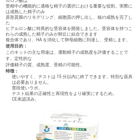
ルロン酸は
絡
受精中の機能的に適格な精子の選択における重要な役割。実際に
は成熟した精子のみ
し
原形質膜のリモデリング、細胞質の押し出し、核の成熟を完了し
た
ヒアルロン酸に特異的な受容体を開発しました。受容体を持つこ
な
れらの成熟した精子のみが卵丘に結合できます
複合体であり、HA を消化して卵母細胞に到達し、受精します。
さ
使用目的：
このキットの主な用途は、運動精子の成熟度を評価することで
い
す。定性的な
評価
精子の質、成熟度、受精の可能性。
特徴：
ニ
使いやすく、テストは 15 分以内に終了できます。特別な器具
は必要ありません。
普段使い
ラボ。
ュ
テスト結果の正確性と再現性をより確実にするため。
CE承認済み。
ー
ス
ブ