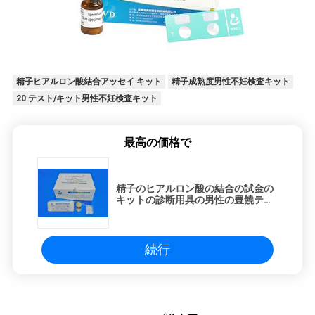
ロ
グ
精子ヒアルロン酸結合アッセイ キット
精子成熟度男性不妊検査キット
引
20 テスト/キット男性不妊検査キット
用
最高の価格で
を
要
精子のヒアルロン酸の結合の試金の
キットの診断用具の男性の豊饒テス
求
ト キット
し
続行
な
さ